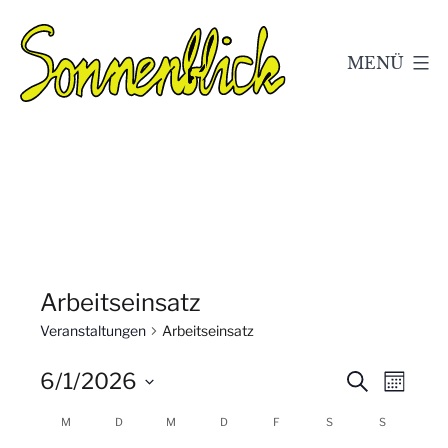
Zum
Inhalt
MENÜ
springen
Kleingärtnerverein
Sonnenblick
e.V.
Geschwenda
Arbeitseinsatz
Veranstaltungen
Arbeitseinsatz
V
V
6/1/2026
Suche
Monat
Datum
e
e
K
M
D
M
D
F
S
S
wählen.