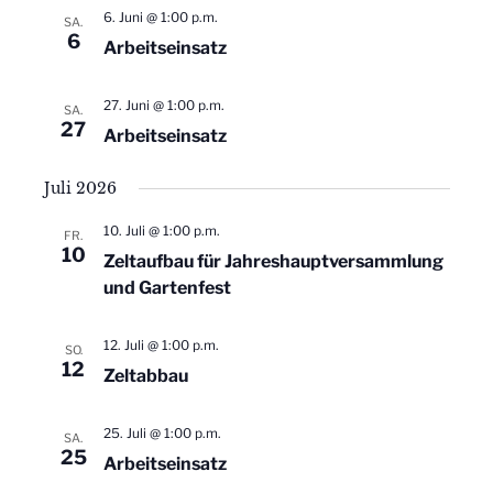
r
r
6. Juni @ 1:00 p.m.
SA.
a
6
Arbeitseinsatz
a
n
27. Juni @ 1:00 p.m.
n
SA.
s
27
Arbeitseinsatz
s
t
Juli 2026
a
t
10. Juli @ 1:00 p.m.
l
FR.
a
10
Zeltaufbau für Jahreshauptversammlung
t
und Gartenfest
l
u
t
12. Juli @ 1:00 p.m.
SO.
n
12
Zeltabbau
u
g
A
25. Juli @ 1:00 p.m.
n
SA.
25
Arbeitseinsatz
n