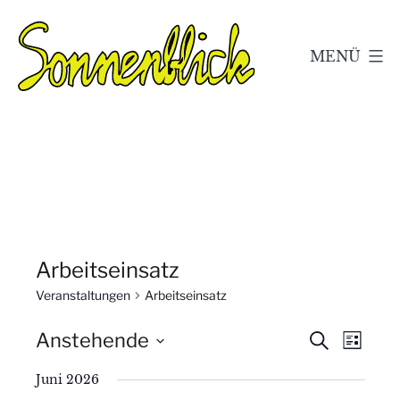
Zum
Inhalt
MENÜ
springen
Kleingärtnerverein
Sonnenblick
e.V.
Geschwenda
Arbeitseinsatz
Veranstaltungen
Arbeitseinsatz
V
V
Anstehende
Suche
Liste
Datum
e
e
Juni 2026
wählen.