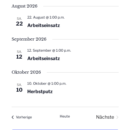
g
s
August 2026
e
i
22. August @ 1:00 p.m.
SA.
22
n
Arbeitseinsatz
c
S
h
September 2026
t
u
12. September @ 1:00 p.m.
SA.
12
e
Arbeitseinsatz
c
n
Oktober 2026
h
-
10. Oktober @ 1:00 p.m.
SA.
e
N
10
Herbstputz
u
a
v
n
Heute
Nächste
Veranstaltungen
Vorherige
i
d
Veranstalt