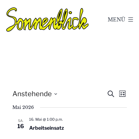
Zum
Inhalt
MENÜ
springen
Kleingärtnerverein
Sonnenblick
e.V.
Geschwenda
V
V
Anstehende
Suche
Liste
Datum
e
e
Mai 2026
wählen.
r
r
16. Mai @ 1:00 p.m.
SA.
a
16
Arbeitseinsatz
a