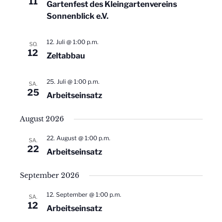
11
n
Gartenfest des Kleingartenvereins
c
Sonnenblick e.V.
S
h
t
12. Juli @ 1:00 p.m.
u
SO.
12
Zeltabbau
e
c
n
25. Juli @ 1:00 p.m.
SA.
h
25
-
Arbeitseinsatz
e
N
August 2026
u
a
22. August @ 1:00 p.m.
SA.
22
v
n
Arbeitseinsatz
i
d
September 2026
g
A
12. September @ 1:00 p.m.
SA.
a
12
Arbeitseinsatz
n