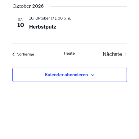
t
Oktober 2026
s
i
10. Oktober @ 1:00 p.m.
SA.
o
i
10
Herbstputz
n
c
h
Heute
Nächste
Veranstaltungen
Vorherige
Veranstalt
t
Kalender abonnieren
e
n
,
N
a