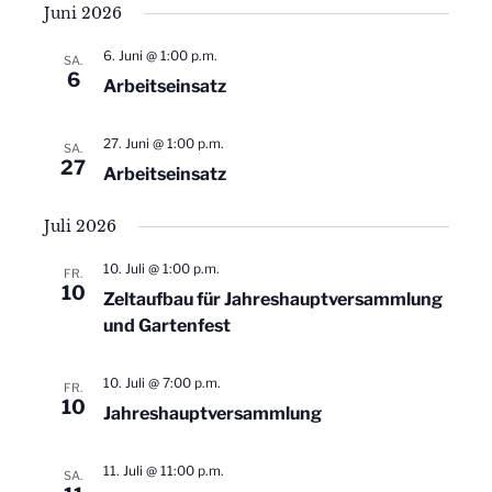
n
Juni 2026
n
s
6. Juni @ 1:00 p.m.
SA.
s
t
6
Arbeitseinsatz
a
t
27. Juni @ 1:00 p.m.
l
SA.
a
27
Arbeitseinsatz
t
l
Juli 2026
u
t
n
10. Juli @ 1:00 p.m.
FR.
10
Zeltaufbau für Jahreshauptversammlung
u
g
und Gartenfest
A
n
10. Juli @ 7:00 p.m.
n
FR.
g
10
Jahreshauptversammlung
s
e
i
11. Juli @ 11:00 p.m.
SA.