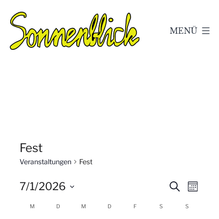
Zum
Inhalt
MENÜ
springen
Kleingärtnerverein
Sonnenblick
e.V.
Geschwenda
Fest
Veranstaltungen
Fest
V
V
7/1/2026
Suche
Monat
Datum
e
e
K
M
D
M
D
F
S
S
wählen.