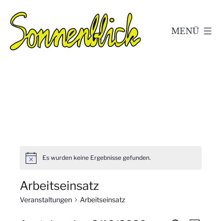
Zum
Inhalt
MENÜ
springen
Kleingärtnerverein
Sonnenblick
e.V.
Geschwenda
Es wurden keine Ergebnisse gefunden.
Arbeitseinsatz
Veranstaltungen
Arbeitseinsatz