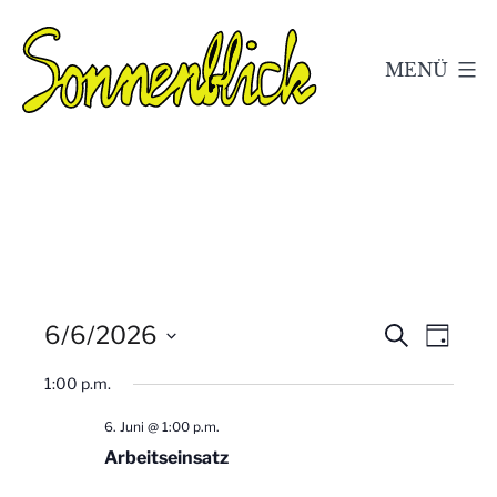
Zum
Inhalt
MENÜ
springen
Kleingärtnerverein
Sonnenblick
e.V.
Geschwenda
V
V
6/6/2026
Suche
Tag
Datum
e
e
1:00 p.m.
wählen.
r
r
6. Juni @ 1:00 p.m.
a
Arbeitseinsatz
a