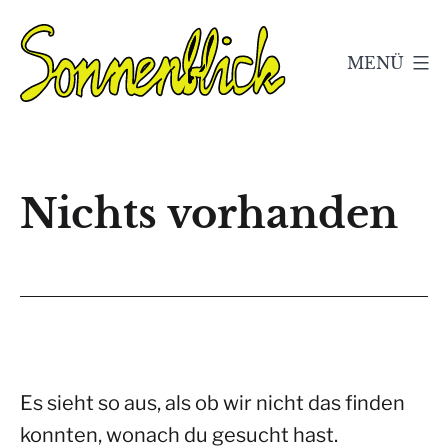
Zum
Inhalt
MENÜ
springen
Kleingärtnerverein
Sonnenblick
e.V.
Nichts vorhanden
Geschwenda
Es sieht so aus, als ob wir nicht das finden
konnten, wonach du gesucht hast.